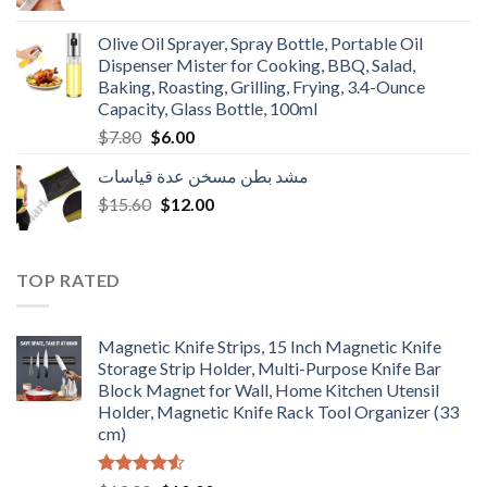
price
price
was:
is:
Olive Oil Sprayer, Spray Bottle, Portable Oil
$3.90.
$3.00.
Dispenser Mister for Cooking, BBQ, Salad,
Baking, Roasting, Grilling, Frying, 3.4-Ounce
Capacity, Glass Bottle, 100ml
Original
Current
$
7.80
$
6.00
price
price
مشد بطن مسخن عدة قياسات
was:
is:
Original
Current
$
15.60
$7.80.
$
12.00
$6.00.
price
price
was:
is:
$15.60.
$12.00.
TOP RATED
Magnetic Knife Strips, 15 Inch Magnetic Knife
Storage Strip Holder, Multi-Purpose Knife Bar
Block Magnet for Wall, Home Kitchen Utensil
Holder, Magnetic Knife Rack Tool Organizer (33
cm)