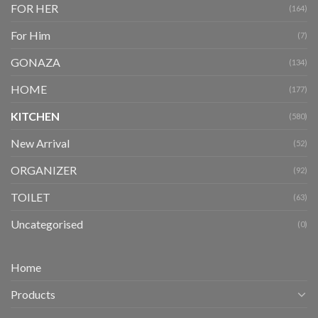
FOR HER
(164)
For Him
(7)
GONAZA
(134)
HOME
(177)
KITCHEN
(580)
New Arrival
(52)
ORGANIZER
(92)
TOILET
(63)
Uncategorised
(0)
Home
Products