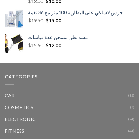
Rated
Original
Current
$
13.00
$
10.00
4.50
out
price
price
of 5
جرس لاسلكي على البطارية 100متر مع 36 نغمة
was:
is:
Original
Current
$
19.50
$13.00.
$
15.00
$10.00.
price
price
was:
is:
مشد بطن مسخن عدة قياسات
$19.50.
$15.00.
Original
Current
$
15.60
$
12.00
price
price
was:
is:
$15.60.
$12.00.
CATEGORIES
CAR
(32)
COSMETICS
(7)
ELECTRONIC
(74)
FITNESS
(44)