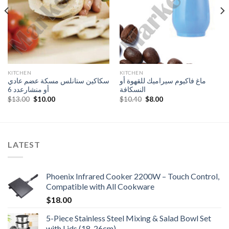
KITCHEN
KITCHEN
ماغ فاكيوم سيراميك للقهوة أو
سكاكين ستانلس مسكة عضم عادي
النسكافة
أو منشارعدد 6
Original
Current
Original
Current
$
13.00
$
10.00
$
10.40
$
8.00
price
price
price
price
was:
is:
was:
is:
$13.00.
$10.00.
$10.40.
$8.00.
LATEST
Phoenix Infrared Cooker 2200W – Touch Control,
Compatible with All Cookware
$
18.00
5-Piece Stainless Steel Mixing & Salad Bowl Set
with Lids (18-26cm)