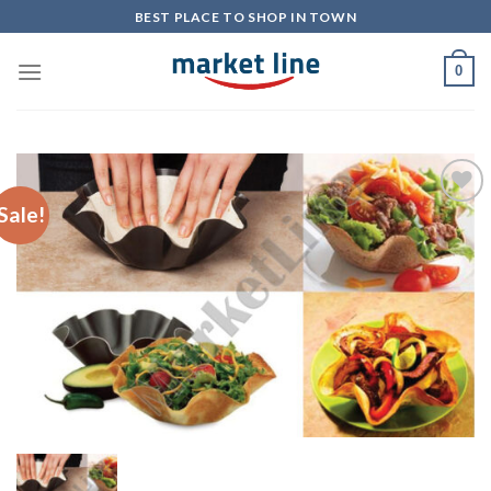
Skip
BEST PLACE TO SHOP IN TOWN
to
content
0
Sale!
Add to
Wishlist