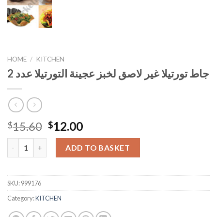
HOME
/
KITCHEN
جاط تورتيلا غير لاصق لخبز عجينة التورتيلا عدد 2
Original
Current
15.60
12.00
$
$
price
price
جاط تورتيلا غير لاصق لخبز عجينة التورتيلا عدد 2 quantity
was:
is:
ADD TO BASKET
$15.60.
$12.00.
SKU:
999176
Category:
KITCHEN